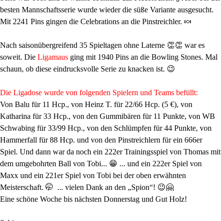
besten Mannschaftsserie wurde wieder die süße Variante ausgesucht.
Mit 2241 Pins gingen die Celebrations an die Pinstreichler. 🍬
Nach saisonübergreifend 35 Spieltagen ohne Laterne 👏👏 war es
soweit. Die
Ligamaus
ging mit 1940 Pins an die Bowling Stones. Mal
schaun, ob diese eindrucksvolle Serie zu knacken ist. 😉
Die Ligadose wurde von folgenden Spielern und Teams befüllt:
Von Balu für 11 Hcp., von Heinz T. für 22/66 Hcp. (5 €), von
Katharina für 33 Hcp., von den Gummibären für 11 Punkte, von WB
Schwabing für 33/99 Hcp., von den Schlümpfen für 44 Punkte, von
Hammerfall für 88 Hcp. und von den Pinstreichlern für ein 666er
Spiel. Und dann war da noch ein 222er Trainingsspiel von Thomas mit
dem umgebohrten Ball von Tobi... 😁 ... und ein 222er Spiel von
Maxx und ein 221er Spiel von Tobi bei der oben erwähnten
Meisterschaft. 🤭 ... vielen Dank an den „Spion“! 😉🤗
Eine schöne Woche bis nächsten Donnerstag und Gut Holz!