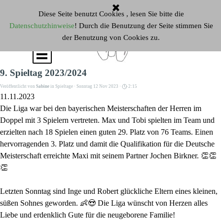
Direkt zum Seiteninhalt
Diese Seite benutzt Cookies , lesen Sie bitte die
Datenschutzhinweise
! Durch die Benutzung der Seite stimmen Sie
der Benutzung von Cookies zu.
Menü überspringen
9. Spieltag 2023/2024
Veröffentlicht von
Sabine
in
Spieltage
· Sonntag 12 Nov 2023 ·
2:15
11.11.2023
Die Liga war bei den bayerischen Meisterschaften der Herren im
Doppel mit 3 Spielern vertreten. Max und Tobi spielten im Team und
erzielten nach 18 Spielen einen guten 29. Platz von 76 Teams. Einen
hervorragenden 3. Platz und damit die Qualifikation für die Deutsche
Meisterschaft erreichte Maxi mit seinem Partner Jochen Birkner. 👏👏
👏
Letzten Sonntag sind Inge und Robert glückliche Eltern eines kleinen,
süßen Sohnes geworden. 👶😍 Die Liga wünscht von Herzen alles
Liebe und erdenklich Gute für die neugeborene Familie!