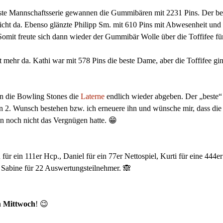
ste Mannschaftsserie gewannen die Gummibären mit 2231 Pins. Der best
nicht da. Ebenso glänzte Philipp Sm. mit 610 Pins mit Abwesenheit und
 Somit freute sich dann wieder der Gummibär Wolle über die Toffifee fü
t mehr da. Kathi war mit 578 Pins die beste Dame, aber die Toffifee gin
en die Bowling Stones die
Laterne
endlich wieder abgeben. Der „beste“
mein 2. Wunsch bestehen bzw. ich erneuere ihn und wünsche mir, dass d
son noch nicht das Vergnügen hatte. 😁
r ein 111er Hcp., Daniel für ein 77er Nettospiel, Kurti für eine 444er 
d Sabine für 22 Auswertungsteilnehmer. 🙈
n
Mittwoch
! 😉