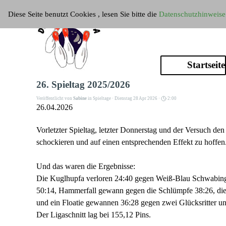
Direkt zum Seiteninhalt
Diese Seite benutzt Cookies , lesen Sie bitte die
Datenschutzhinweise
Startseite
26. Spieltag 2025/2026
Veröffentlicht von
Sabine
in
Spieltage
· Dienstag 28 Apr 2026 ·
2:00
26.04.2026
Vorletzter Spieltag, letzter Donnerstag und der Versuch d
schockieren und auf einen entsprechenden Effekt zu hoffen.
Und das waren die Ergebnisse:
Die Kuglhupfa verloren 24:40 gegen Weiß-Blau Schwabing, 
50:14, Hammerfall gewann gegen die Schlümpfe 38:26, die 
und ein Floatie gewannen 36:28 gegen zwei Glücksritter un
Der Ligaschnitt lag bei 155,12 Pins.