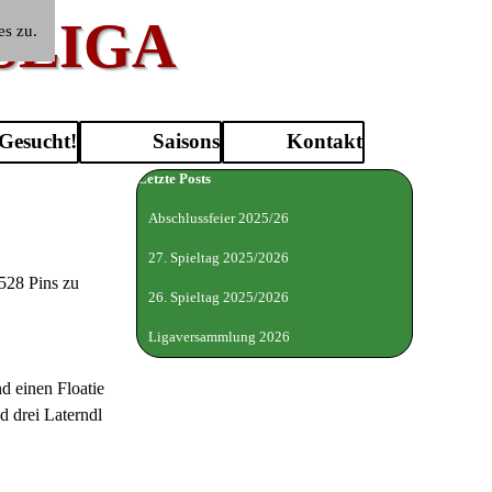
SLIGA
es zu.
Gesucht!
Saisons
Kontakt
Block überspringen Letzte Posts
Letzte Posts
Abschlussfeier 2025/26
27. Spieltag 2025/2026
528 Pins zu
26. Spieltag 2025/2026
Ligaversammlung 2026
d einen Floatie
 drei Laterndl